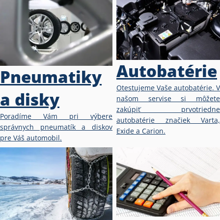
Autobatérie
Pneumatiky
Otestujeme Vaše autobatérie. V
a disky
našom servise si môžete
zakúpiť prvotriedne
Poradíme Vám pri výbere
autobatérie značiek Varta,
správnych pneumatík a diskov
Exide a Carion.
pre Váš automobil.