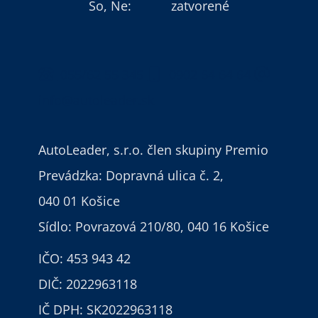
So, Ne:
zatvorené
055/62 55 345
0902 64 64 64
info@autoleader.sk
AutoLeader, s.r.o.
člen skupiny Premio
Prevádzka: Dopravná ulica č. 2,
040 01 Košice
Sídlo: Povrazová 210/80, 040 16 Košice
IČO: 453 943 42
DIČ: 2022963118
IČ DPH: SK2022963118