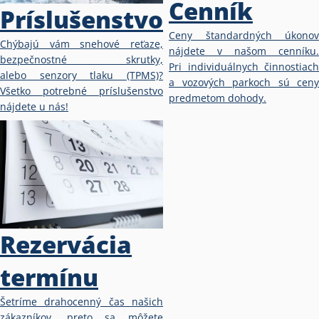
Cenník
Príslušenstvo
Ceny štandardných úkonov
Chýbajú vám snehové reťaze,
nájdete v našom cenníku.
bezpečnostné skrutky,
Pri individuálnych činnostiach
alebo senzory tlaku (TPMS)?
a vozových parkoch sú ceny
Všetko potrebné príslušenstvo
predmetom dohody.
nájdete u nás!
Rezervácia
termínu
Šetríme drahocenný čas našich
zákazníkov, preto sa môžete