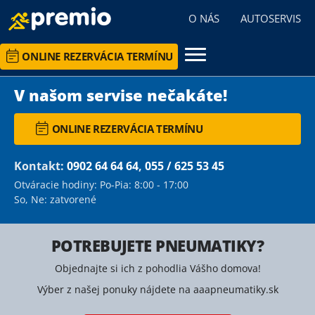
O NÁS
AUTOSERVIS
ONLINE REZERVÁCIA TERMÍNU
V našom servise nečakáte!
ONLINE REZERVÁCIA TERMÍNU
Kontakt:
0902 64 64 64
,
055 / 625 53 45
Otváracie hodiny: Po-Pia: 8:00 - 17:00
So, Ne: zatvorené
POTREBUJETE PNEUMATIKY?
Objednajte si ich z pohodlia Vášho domova!
Výber z našej ponuky nájdete na aaapneumatiky.sk