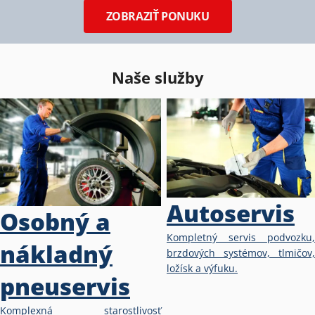
ZOBRAZIŤ PONUKU
Naše služby
Autoservis
Osobný a
Kompletný servis podvozku,
nákladný
brzdových systémov, tlmičov,
ložísk a výfuku.
pneuservis
Komplexná starostlivosť