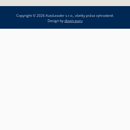
Copyright © 2026 AutoLeader s.r.o., všetky práva vyhradené.
Design by
dizajn.guru