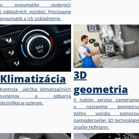
o pneumatiky osobných
i nákladných vozidiel. Prezúvanie
pneumatík a ich uskladnenie.
3D
Klimatizácia
geometria
Kontrola, údržba klimatizačných
systémov a odborná
V našom servise zameriame
dezinfikácia ozónom.
a nastavíme geometriu
Vášho vozidla pomocou
najmodernejšej 3D technológie
značky Hofmann.